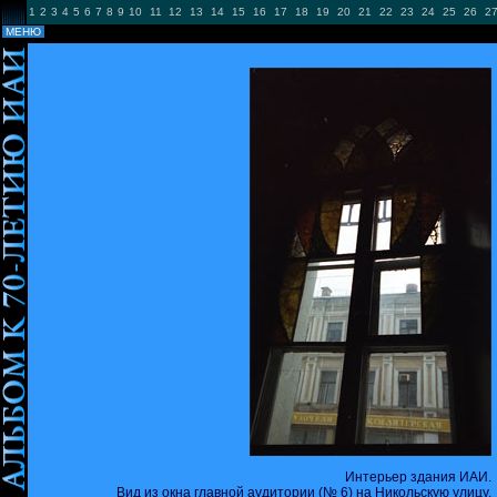
1
2
3
4
5
6
7
8
9
10
11
12
13
14
15
16
17
18
19
20
21
22
23
24
25
26
2
-
МЕНЮ
Интерьер здания ИАИ.
Вид из окна главной аудитории (№ 6) на Никольскую улицу.